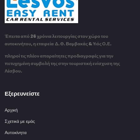
Έπειτα από 26 χρόνια λειτουργίας στον χώρο του
αυτοκινήτου, η εταιρεία Δ. Θ. Βαμβακάς & Υιός Ο.Ε.
πληροί τις πλέον απαραίτητες προδιαγραφές για την
πετυχημένη συμβολή της στην τουριστική ενίσχυση της
Λέσβου.
Εξερευνείστε
Αρχική
Σχετικά με εμάς
Αυτοκίνητα