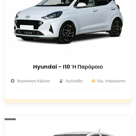
Hyundai - I10 Ή Παρόμοιο
Xειροκίνητο Κιβώτιο
Αμόλυβδη
Χλμ. Απεριόριστα