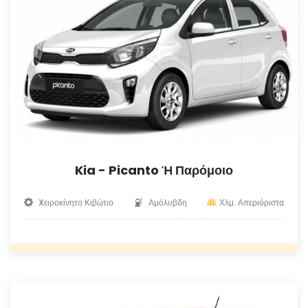
Kia - Picanto Ή Παρόμοιο
Xειροκίνητο Κιβώτιο
Αμόλυβδη
Χλμ. Απεριόριστα